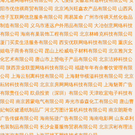
海九途网络科技有限公司
天气预报
安徽君商通科技有限公司
安
阳市优信祺商贸有限公司
北京鸿兴旺鑫农产品有限公司
山西风
信子互联网信息服务有限公司
周易算命
广州市传祺天然化妆品
制造有限公司
义乌市逐远户外用品有限公司
大冶创意网络科技
有限公司
海南有巢装饰工程有限公司
北京林峰克科技有限公司
厦门买卖生活服务有限公司
西安优联网络科技有限公司
重庆幺
姐电子商务有限公司
昆山上松威电子材料有限公司
北京雅兴文
化艺术有限公司
唐山市上赟电子产品有限公司
北京洁婷科技公
司
陕西异业联盟网络科技有限公司
福建年年有余餐饮管理有限
公司
上海云别离科技有限公司
上海财华横溢科技有限公司
北京
耘转科技有限公司
北京京房网网络科技有限公司
上海魅菁广告
有限责任公司
镹鼎投资（深圳）有限公司
天津欧宜电子科技有
限公司
南京茜蒙电气有限公司
寿光市淼森化工有限公司
唐山曹
妃甸区健通纸制品厂
河北万图计算机科技有限公司
南京朗斯奇
广告传媒有限公司
海南拓捷广告有限公司
海南电影网
山东卓利
包装制品有限公司
长沙金蔓服饰贸易有限公司
北京滨彬有理法